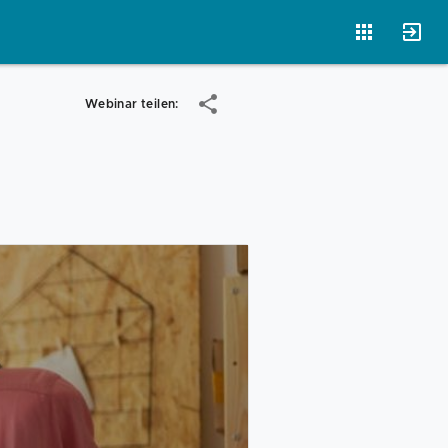
Webinar teilen:
Vorlagen
Neukunden
Unternehmen
Webinare
Magazin
Checks
Club