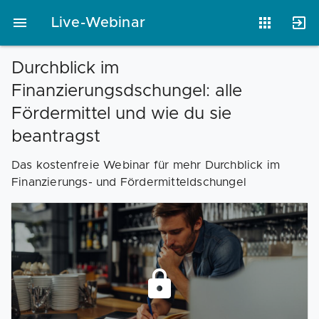
Live-Webinar
Durchblick im
Finanzierungsdschungel: alle
Vorlagen
Neukunden
Unternehmen
Fördermittel und wie du sie
beantragst
Webinare
Magazin
Checks
Das kostenfreie Webinar für mehr Durchblick im
Finanzierungs- und Fördermitteldschungel
Club