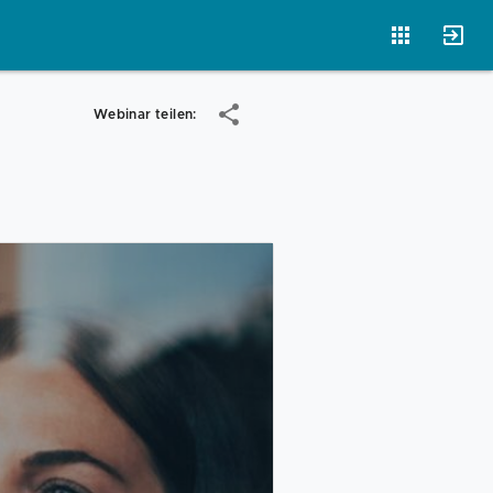
Webinar teilen:
Vorlagen
Neukunden
Unternehmen
Webinare
Magazin
Checks
Club