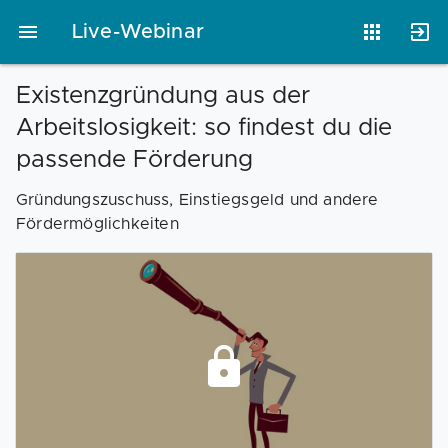
Live-Webinar
Existenzgründung aus der
Arbeitslosigkeit: so findest du die
Vorlagen
Neukunden
Unternehmen
passende Förderung
Gründungszuschuss, Einstiegsgeld und andere
Webinare
Magazin
Checks
Fördermöglichkeiten
Club