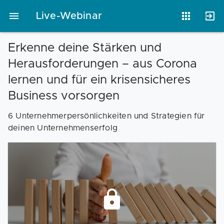
Live-Webinar
Erkenne deine Stärken und
Herausforderungen – aus Corona
Vorlagen
Neukunden
Unternehmen
lernen und für ein krisensicheres
Business vorsorgen
Webinare
Magazin
Checks
6 Unternehmerpersönlichkeiten und Strategien für
deinen Unternehmenserfolg
Club