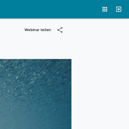
Webinar teilen:
Vorlagen
Neukunden
Unternehmen
Webinare
Magazin
Checks
Club