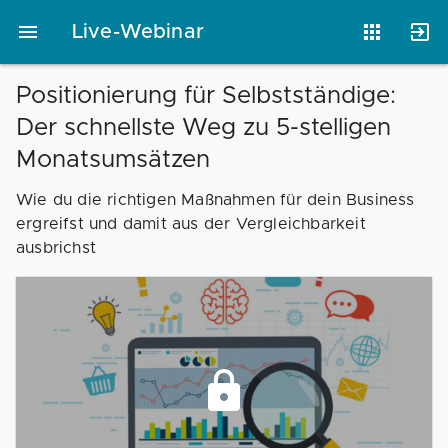
Live-Webinar
Positionierung für Selbstständige:
Der schnellste Weg zu 5-stelligen
Vorlagen
Neukunden
Unternehmen
Monatsumsätzen
Wie du die richtigen Maßnahmen für dein Business
Webinare
Magazin
Checks
ergreifst und damit aus der Vergleichbarkeit
ausbrichst
Club