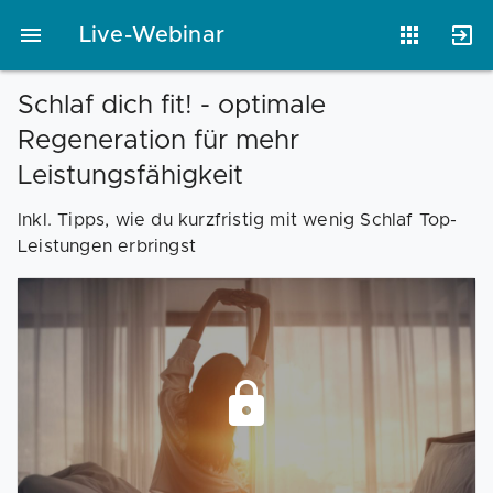
Live-Webinar
Schlaf dich fit! - optimale
Regeneration für mehr
Vorlagen
Neukunden
Unternehmen
Leistungsfähigkeit
Inkl. Tipps, wie du kurzfristig mit wenig Schlaf Top-
Webinare
Magazin
Checks
Leistungen erbringst
Club