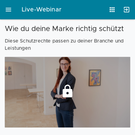
Live-Webinar
Wie du deine Marke richtig schützt
Vorlagen
Neukunden
Unternehmen
Diese Schutzrechte passen zu deiner Branche und
Leistungen
Webinare
Magazin
Checks
Club